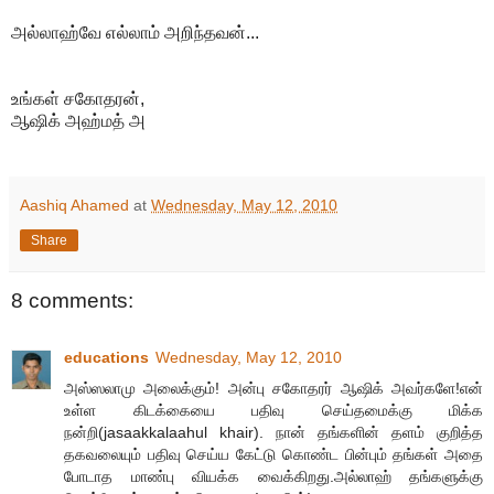
அல்லாஹ்வே எல்லாம் அறிந்தவன்...
உங்கள் சகோதரன்,
ஆஷிக் அஹ்மத் அ
Aashiq Ahamed
at
Wednesday, May 12, 2010
Share
8 comments:
educations
Wednesday, May 12, 2010
அஸ்ஸலாமு அலைக்கும்! அன்பு சகோதரர் ஆஷிக் அவர்களே!என்
உள்ள கிடக்கையை பதிவு செய்தமைக்கு மிக்க
நன்றி(jasaakkalaahul khair). நான் தங்களின் தளம் குறித்த
தகவலையும் பதிவு செய்ய கேட்டு கொண்ட பின்பும் தங்கள் அதை
போடாத மாண்பு வியக்க வைக்கிறது.அல்லாஹ் தங்களுக்கு