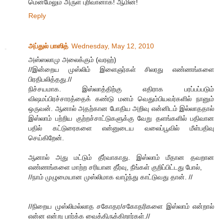
மென்மேலும் அருள் புரிவானாக! ஆமின்!
Reply
அப்துல் பாஸித்
Wednesday, May 12, 2010
அஸ்ஸலாமு அலைக்கும் (வரஹ்)
//இன்றைய முஸ்லிம் இளைஞர்கள் சிலரது எண்ணங்களை
பிரதிபலித்தது.//
நிச்சயமாக. இஸ்லாத்திற்கு எதிராக பரப்பப்படும்
விஷமப்பிரச்சாரத்தைக் கண்டு மனம் வெதும்பியவர்களில் நானும்
ஒருவன். ஆனால் அதற்கான போதிய அறிவு என்னிடம் இல்லாததால்
இஸ்லாம் பற்றிய குற்றச்சாட்டுகளுக்கு வேறு தளங்களில் பதிவான
பதில் கட்டுரைகளை என்னுடைய வலைப்பூவில் மீள்பதிவு
செய்கிறேன்.
ஆனால் அது மட்டும் தீர்வாகாது. இஸ்லாம் மீதான தவறான
எண்ணங்களை மாற்ற சரியான தீர்வு, நீங்கள் குறிப்பிட்டது போல்,
//நாம் முழுமையான முஸ்லிமாக வாழ்ந்து காட்டுவது தான். //
//நிறைய முஸ்லிமல்லாத சகோதர/சகோதரிகளை இஸ்லாம் என்றால்
என்ன என்று பார்க்க வைத்திருக்கிறார்கள்.//