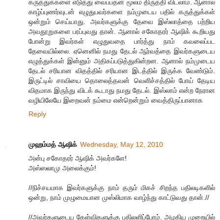
கருத்துக்களை எடுத்து வைப்பதன் மூலம் திருத்தி விடலாம். ஆனால்
காழ்ப்புணர்வுடன் எழுதுபவர்களை நம்முடைய பதில் கருத்துக்கள்
ஒன்றும் செய்யாது. அவர்களுக்கு தேவை இஸ்லாத்தை பற்றிய
அவதூறுகளை பரப்புவது தான். ஆனால் சகோதரர் ஆஷிக் கூறியது
போன்று இவர்கள் எழுதுவதை பார்த்து நாம் கவலைப்பட
தேவையில்லை. ஏனெனில் நமது தேடல் ஆர்வத்தை இவர்களுடைய
எழுத்துக்கள் இன்னும் அதிகப்படுத்துகின்றன. ஆனால் நம்முடைய
தேடல் சரியான விதத்தில் சரியான இடத்தில் இருக்க வேண்டும்.
இருட்டில் சாவியை தொலைத்தவன் வெளிச்சத்தில் போய் தேடிய
விதமாக இருந்து விடக் கூடாது நமது தேடல். இஸ்லாம் என்ற நேரான
வழியிலேயே இறைவன் நம்மை என்றென்றும் வைத்திருப்பானாக
Reply
முஹம்மத் ஆஷிக்
Wednesday, May 12, 2010
அன்பு சகோதரர் ஆஷிக் அவர்களே!
அஸ்ஸலாமு அலைக்கும்!
//நிச்சயமாக இவர்களுக்கு நாம் தரும் மிகச் சிறந்த பதிலடிகளில்
ஒன்று, நாம் முழுமையான முஸ்லிமாக வாழ்ந்து காட்டுவது தான்.//
//அவர்களுடைய கேள்விகளுக்கு பதிலளிப்போம். அழகிய முறையில்