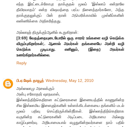
எந்த இரட்டைக்கோபுர தாக்குதல் மூலம் 'இஸ்லாம் என்றாலே
தீவிரவாதம்' என்ற விஷமத்தை பரப்ப நினைத்தார்களோ, அந்த
தாக்குதலுக்குப் பின் தான் அமெரிக்காவில் முஸ்லீம்களின்
எண்ணிக்கை அதிகரித்தது.
அல்லாஹ் திருக்குர்ஆனில் கூறுகிறான்:
[3:69] வேதத்தையுடையோரில் ஒரு சாரார் உங்களை வழி கெடுக்க
விரும்புகிறார்கள்;. ஆனால் அவர்கள் தங்களையே அன்றி வழி
கெடுக்க முடியாது. எனினும், (இதை) அவர்கள்
உணர்கிறார்களில்லை.
Reply
பி.ஏ.ஷேக் தாவூத்
Wednesday, May 12, 2010
அஸ்ஸலாமு அலைக்கும்
அன்பு சகோதரர் ஷாநவாஸ்,
இஸ்லாத்திற்கெதிரான கட்டுரைகளை இணையத்தில் காணுகின்ற
சில இஸ்லாமிய இளைஞர்களின் உள்ளக்கிடக்கையை தங்களிம் மடல்
மூலம் பதிவு செய்திருக்கின்றீர்கள். இஸ்லாத்திற்கெதிராக
வருகின்ற கட்டுரைகளின் அடிப்படை அறியாமை அல்லது
காழ்ப்புணர்வு. அறியாமையால் எழுதுகின்றவர்களை நாம் பதில்