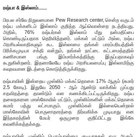
ரஷ்யா & இஸ்லாம்.......
பிரபல சர்வே நிறுவனமான Pew Research center, சென்ற வருடம்
ரஷ்ய மக்களிடம் இஸ்லாம் குறித்த ஆய்வொன்றை நடத்தியது.
அதில், 76% ரஷ்யர்கள் இஸ்லாம் மீது நன்மதிப்பை
கொண்டிருப்பதாக தெரிவித்தனர். மக்கள் மட்டும் அல்ல, ரஷ்ய
அரசியல்வாதிகளும் கூட இஸ்லாமை தங்கள் பாரம்பரியத்தின்
பிரிக்கமுடியா சக்தி என்றும், தங்கள் நாட்டை கட்டமைத்ததில்
கணிசமான பங்கு இம்மார்க்கத்திற்கு இருப்பதாகவும்
கூறுகின்றனர். இதனாலேயே ரஷ்ய அரசியலமைப்பு இஸ்லாமிற்கு
கவுரவமான இடத்தை கொடுத்திருக்கிறது.
ரஷ்யாவின் இன்றைய முஸ்லிம் மக்கட்தொகை 17% ஆகும் (சுமார்
2.5 கோடி). இதுவே 2050 - ஆம் ஆண்டு வாக்கில் முப்பது
சதவிதத்தை தாண்டும் என கணக்கிடப்பட்டிருக்கிறது. ரஷ்ய
தலைநகரான மாஸ்கோவில் மட்டும், முஸ்லிம்களின் மக்கட்தொகை
சுமார் பத்து லட்சமாகும். முஸ்லிம்கள் இல்லையென்றால்
மாஸ்கோவின் பொருளாதாரத்தை நிர்வகிக்க முடியாது என
இந்நகரத்தின் மேயர் ஒருமுறை குறிப்பிட்டது இங்கே
கவனிக்கத்தக்கது.
ரஷ்யாவின் முஸ்லிம் பெரும்பான்மை குடியரசுகள் ஏழு ஆகும்.