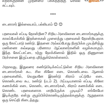
எதிர்க்குரலின் முதன்மை பக்கத்திற்கு செல்ல <<
இங்கே
>>
சுட்டவும்.
****
டைனாசர் இல்லையாம், பல்லியாம் 😊 😊
பறவைகள் எப்படி தோன்றின? சிறிய அளவிலான டைனாசர்களுக்கு
காலப்போக்கில் இறக்கைகள் முளைத்து பறவைகள் தோன்றியதாக
ஒரு கோட்பாடு உண்டு. இதனை அவ்வப்போது நிரூபிக்க முயற்சித்து
மண்ணை கவ்வுவது பரிணாம ஆய்வாளர்களின் வழக்கமாகும்.
இந்த கோட்பாட்டை உற்று நோக்கினால் இதில் ஒரு திணுசான
பிரச்சனை இருப்பதை புரிந்துக்கொள்ளலாம்.
அதாவது, இதுவரை கண்டுபிடிக்கப்பட்டுள்ள சிறிய அளவிலான
டைனாசர்கள் கூட சில கிலோ எடை கொண்டவை. ஆனால்
பறவைகளில், வெறுமனே இரண்டு கிராம் மட்டுமே எடை
கொண்டவை கூட உண்டு (படம் 2). அப்படியானால் எப்படி கிலோ
கணக்கில் எடை கொண்ட டைனாசர்கள், கிராம் கணக்கில் எடை
கொண்ட பறவைகளாக மாறியிருக்க முடியும்? எங்கேயோ
இடிக்குதே என்று குழம்பிக்கொண்டிருந்தவர்களுக்கு ஆறுதலாக
ஒரு செய்தி கிடைத்தது.