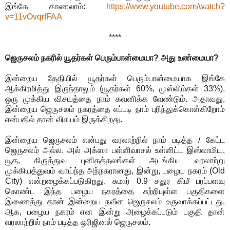
இங்கே காணலாம்:
https://www.youtube.com/watch?
v=11vOvqrfFAA
****
ஜெருசலம் நகரில் யூதர்கள் பெரும்பான்மையா? அது உண்மையா?
இன்றைய தேதியில் யூதர்கள் பெரும்பான்மையாக இங்கே
ஆக்கிரமித்து இருந்தாலும் (யூதர்கள் 60%, முஸ்லிம்கள் 33%),
ஒரு முக்கிய விசயத்தை நாம் கவனிக்க வேண்டும். அதாவது,
இன்றைய ஜெருசலம் நகரத்தை எப்படி நாம் புரிந்துக்கொள்கிறோம்
என்பதில் தான் விசயம் இருக்கிறது.
இன்றைய ஜெருசலம் என்பது வரலாற்றில் நாம் படித்த / கேட்ட
ஜெருசலம் அல்ல. அல் அக்ஸா பள்ளிவாசல் உள்ளிட்ட இஸ்லாமிய,
யூத, கிருத்துவ புனிதத்தலங்கள் அடங்கிய வரலாற்று
முக்கியத்துவம் வாய்ந்த அந்நகரானது, இன்று, பழைய நகரம் (Old
City) என்றழைக்கப்படுகிறது. சுமார் 0.9 சதுர கிமீ பரப்பளவு
கொண்ட இந்த பழைய நகரத்தை சுற்றியுள்ள பகுதிகளை
இணைத்து தான் இன்றைய நவீன ஜெருசலம் உருவாக்கப்பட்டது.
ஆக, பழைய நகரம் என இன்று அழைக்கப்படும் பகுதி தான்
வரலாற்றில் நாம் படித்த ஒரிஜினல் ஜெருசலம்.