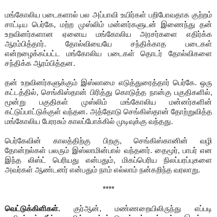
மங்கோலிய படைகளால் பல அப்பாவி உயிர்கள் பறிபோவதாக குற்றம்
சாட்டிய பெர்கே, மற்ற முஸ்லிம் மன்னர்களுடன் இணைந்து தன்
உறவினர்களான ஏனைய மங்கோலிய அரசர்களை எதிர்க்க
ஆரம்பித்தார். தோல்வியையே சந்திக்காத படைகள்
என்றழைக்கப்பட்ட மங்கோலிய படைகள் தொடர் தோல்விகளை
சந்திக்க ஆரம்பித்தன.
தன் உறவினர்களுக்கும் இஸ்லாமை எடுத்துரைத்தார் பெர்கே. ஒரு
கட்டத்தில், செங்கிஸ்தான் பிரித்து கொடுத்த நான்கு பகுதிகளில்,
மூன்று பகுதிகள் முஸ்லிம் மங்கோலிய மன்னர்களின்
கட்டுப்பாட்டுக்குள் வந்தன. அத்தோடு செங்கிஸ்தான் தோற்றுவித்த
மங்கோலிய பேரரசும் காலப்போக்கில் முடிவுக்கு வந்தது.
பெர்கேவின் காலத்திற்கு பிறகு, செங்கிஸ்கானின் வழி
தோன்றல்கள் பலரும் இஸ்லாமின்பால் வந்தனர். தைமூர், பாபர் என
இந்த லிஸ்ட் பெரியது என்பதும், மிகப்பெரிய நிலப்பரப்புகளை
அவர்கள் ஆண்டனர் என்பதும் நாம் எல்லாம் நன்கறிந்த வரலாறு.
****
வெட்டுக்கிளிகள்.
குர்ஆன், மண்ணறையிலிருந்து எப்படி