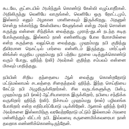
கூடவே, குட்டையில் அமர்ந்துக் கொண்டு கேள்வி எழுப்பாதீர்கள்.
அதிலிருந்து வெளியே வாருங்கள், வெளியே ஒரு தோட்டமும்,
இஸ்லாம் எனும் அழகான மாளிகையும் இருக்கிறது. அதனுள்
சென்று உக்கார்ந்து கேள்வியை கேளுங்கள் என்று அவர் சொன்ன
கருத்து என்னை சிந்திக்க வைத்தது. முராத்-துடன் நடந்த கடித
போக்குவரத்து, இஸ்லாம் நான் எண்ணியது போல மோசமில்லை
என்ற கருத்தை வலுப்பெற வைத்தது. முஹம்மது நபி குறித்து
தீவிரமான நெகட்டிவ் பார்வை என்னிடம் இருந்தது. மார்ட்டின்
லிங்க்ஸ் எழுதிய முஹம்மது நபி பற்றிய நூலை படித்துக்கொண்டு
வரும் போது, ஹிந்த் (ரலி) அவர்கள் குறித்த சம்பவம் என்னை
மிகவும் பாதித்தது.
நபியின் சிறிய தந்தையை ஆள் வைத்து கொன்றதோடு
மட்டுமல்லாமல் சடலத்தை சிதைத்தவர் ஹிந்த். இந்த செய்தியை
கேட்டு நபி அழுதிருக்கிறார்கள். சில வருடங்களுக்கு பின்பு,
முஹம்மது நபி (ஸல்) ஆட்சியாளராக இருக்கிறார், நபியை சந்திக்க
வருகிறார் ஹிந்த் (ரலி). நிச்சயம் முஹம்மது (ஸல்) பழிவாங்க
போகிறார் என்ற எதிர்பார்ப்போடு படிக்கிறேன். ஆனால் ஹிந்த் (ரலி)
அவர்களை இஸ்லாமிற்கு வரவேற்றதோடு மட்டும் இல்லாமல் அவரை
மன்னித்தும் விட்டார் நபி. இவ்வளவு கருணைமிக்கவரையா நான்
தவறாக எண்ணிக்கொண்டிருந்தேன்.