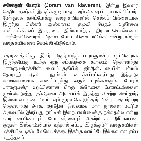
சகோதரர் யோரம் (Joram van klaveren)
, இன்று இவரை
தெரியாதவர்கள் இருக்க முடியாது எனும் அளவு பிரபலமாகிவிட்டார்.
மேற்குலக கடும்போக்கு வலதுசாரிகளின் செல்லப் பிள்ளையாக
இருந்து பின்னர் இஸ்லாமை தழுவி பெரும் அதிர்வை
உண்டாக்கியவர். இவருடைய இஸ்லாமிற்கு எதிரான செயல்களை
பார்த்தோமென்றால், 'ஓரமா போய் விளையாடுங்க' என்று நம்மூர்
வலதுசாரிகளை சொல்லி விடுவோம்.
உதாரணத்திற்கு, இவர் நெதர்லாந்து பாராளுமன்ற உறுப்பினராக
இருந்தபோது நடந்த ஒரு சம்பவத்தை கூறலாம். நெதர்லாந்து
பாராளுமன்றத்தின் மையப்பகுதியில் குர்ஆன், பைபிள் மற்றும்
தோராஹ் ஆகிய நூல்கள் வைக்கப்பட்டிருப்பது இந்நாடு
காலங்காலமாக கடைப்பிடித்து வரும் பழக்கமாகும். யோரம்
பாராளுமன்ற உறுப்பினரான பிறகு தீவிரமான போராட்டங்களை
முன்னெடுத்து குர்ஆனை அவையில் இருந்து அகற்ற செய்தார்,
இஸ்லாமை தடை செய்யவும் குரல் கொடுத்தார். பின்பு, மதசார்பற்ற
நெதர்லாந்து அரசு, குர்ஆன் இல்லாமல் மற்ற நூல்கள் மட்டும்
அவையில் இருப்பது நாட்டின் இறையாண்மைக்கு நல்லதல்ல என்று
கூறி பைபிளையும், தோராஹ்வையும் அகற்றியது. இப்படியான
ஒருவர் இஸ்லாமின்பால் வந்தால் எப்படி இருக்கும்? வலதுசாரிகள்
மத்தியில் பூகம்பமே வெடித்தது. இதற்கு வாய்ப்பே இல்லை என நம்ப
மறுத்தனர்.