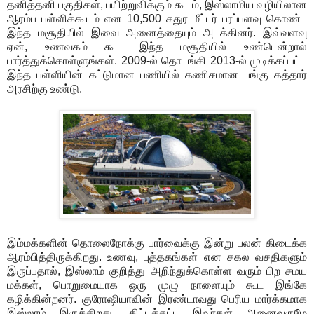
தனித்தனி பகுதிகள், பயிற்றுவிக்கும் கூடம், இஸ்லாமிய வழியிலான
ஆரம்ப பள்ளிக்கூடம் என 10,500 சதுர மீட்டர் பரப்பளவு கொண்ட
இந்த மசூதியில் இவை அனைத்தையும் அடக்கினர். இவ்வளவு
ஏன், உணவகம் கூட இந்த மசூதியில் உண்டென்றால்
பார்த்துக்கொள்ளுங்கள். 2009-ல் தொடங்கி 2013-ல் முடிக்கப்பட்ட
இந்த பள்ளியின் கட்டுமான பணியில் கணிசமான பங்கு கத்தார்
அரசிற்கு உண்டு.
இம்மக்களின் தொலைநோக்கு பார்வைக்கு இன்று பலன் கிடைக்க
ஆரம்பித்திருக்கிறது. உணவு, புத்தகங்கள் என சகல வசதிகளும்
இருப்பதால், இஸ்லாம் குறித்து அறிந்துக்கொள்ள வரும் பிற சமய
மக்கள், பொறுமையாக ஒரு முழு நாளையும் கூட இங்கே
கழிக்கின்றனர். குரோஷியாவின் இரண்டாவது பெரிய மார்க்கமாக
இஸ்லாம் இருக்கிறது. கிட்டத்தட்ட இவர்கள் அனைவருமே