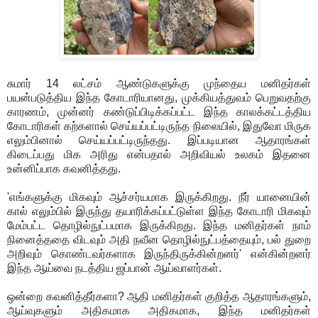
சுமார் 14 லட்சம் ஆண்டுகளுக்கு முந்தைய மனிதர்கள்
பயன்படுத்திய இந்த கோடாரியானது, முக்கியத்துவம் பெறுவதற்கு
காரணம், முன்னர் கண்டுப்பிடிக்கப்பட்ட இந்த காலக்கட்டத்திய
கோடாரிகள் கற்களால் செய்யப்பட்டிருந்த நிலையில், இதுவோ மிருக
எலும்பினால் செய்யப்பட்டிருந்தது. இப்படியான ஆதாரங்கள்
கிடைப்பது மிக அரிது என்பதால் அறிவியல் உலகம் இதனை
உன்னிப்பாக கவனித்தது.
'எங்களுக்கு மிகவும் ஆச்சர்யமாக இருக்கிறது. நீர் யானையின்
கால் எலும்பில் இருந்து தயாரிக்கப்பட்டுள்ள இந்த கோடாரி மிகவும்
மேம்பட்ட தொழில்நுட்பமாக இருக்கிறது. இந்த மனிதர்கள் நாம்
நினைத்ததை விடவும் அதி நவீன தொழில்நுட்பத்தையும், பல் துறை
அறிவும் கொண்டவர்களாக இருந்திருக்கின்றனர்' என்கின்றனர்
இந்த ஆய்வை நடத்திய ஜப்பான் ஆய்வாளர்கள்.
ஒன்றை கவனித்தீர்களா? ஆதி மனிதர்கள் குறித்த ஆதாரங்களும்,
ஆய்வுகளும் அதிகமாக அதிகமாக, இந்த மனிதர்கள்