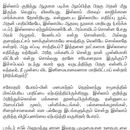
இஸ்லாம் குறித்து ஆழமாக படிக்க ஆரம்பித்த பிறகு அதன் மீது
இருந்த வெறுப்பு விலகியது. இஸ்லாம் மிகவும் லாஜிக்கான
மார்க்கமாக தோன்றியது. என்னுடைய இஸ்லாமிய எதிர்ப்பு நூல்,
அதன் பாதியிலேயே, இஸ்லாமிய ஆதரவு நூலாக மாறியது (பார்க்க
படம்). இஸ்லாமை ஏற்றுக்கொண்டேன். அம்மாவிடம் சொன்ன போது
அவர் அழுதார், வேண்டாம் என்று சொன்னார், அல்லது
குறைந்தபட்சம் உனக்குள்ளாகவே வைத்திரு வெளியே சொல்லாதே
என்றார். அது எப்படி சாத்தியம்? இத்தனை நாட்களாக இஸ்லாமை
எதிர்த்து வந்தேன். அதே மக்களிடம் சென்று நான் முஸ்லிமாகி
விட்டேன் என்று சொல்வது தானே சரியானதாக இருக்கும்?
இச்சம்பவம் நடந்து சுமார் ஒரு வருடத்திற்கு பிறகு என்னிடம்
வந்தவர், நீ முன்பை விட இனிமையானவனாக மாறிவிட்டாய் என்றார்
(சிரிக்கிறார்)"
சகோதரர் யோரம்-மின் மனமாற்றம் நெதர்லாந்து சமூகத்தில்
மிகப்பெரிய பாதிப்பை ஏற்படுத்தியிருக்கிறது. இஸ்லாம் குறித்து
அறிந்துக்கொள்ள மக்களை தூண்டியிருக்கிறது. தன்னுடைய
அமைப்பின் மூலம், பள்ளிக்கூடங்கள், பல்கலைக்கழகங்கள்,
சிறைச்சாலைகள் என பல்வேறு இடங்களுக்கும் சென்று இஸ்லாம்
குறித்த விழிப்புணர்வை ஏற்படுத்தி வருகிறார் யோரம்.
டாக்டர் சபீல் அஹமத்துடனான இவரது முழுமையான உரையாடலை