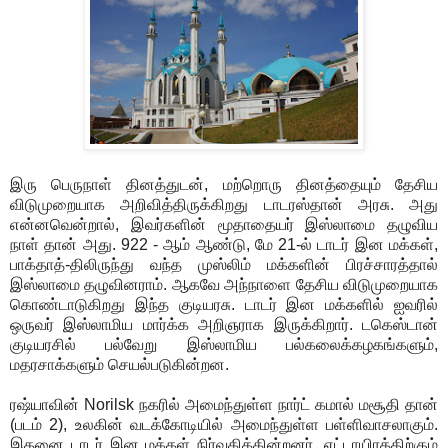
இரு பெருநாள் தினத்துடன், மற்றொரு தினத்தையும் தேசிய
விடுமுறையாக அறிவித்திருக்கிறது டாடரஸ்தான் அரசு. அது
என்னவென்றால், இவர்களின் மூதாதையர் இஸ்லாமை தழுவிய
நாள் தான் அது. 922 - ஆம் ஆண்டு, மே 21-ல் டாடர் இன மக்கள்,
பாக்தாத்-திலிருந்து வந்த முஸ்லிம் மக்களின் பிரச்சாரத்தால்
இஸ்லாமை தழுவினராம். ஆகவே அந்நாளை தேசிய விடுமுறையாக
கொண்டாடுகிறது இந்த குடியரசு. டாடர் இன மக்களில் ஐவரில்
ஒருவர் இஸ்லாமிய மார்க்க அறிஞராக இருக்கிறார். டகெஸ்டான்
குடியரசில் பல்வேறு இஸ்லாமிய பல்கலைக்கழகங்களும்,
மதரசாக்களும் செயல்படுகின்றன.
ரஷ்யாவின் Norilsk நகரில் அமைந்துள்ள நார்ட் கமால் மசூதி தான்
(படம் 2), உலகின் வடக்கோடியில் அமைந்துள்ள பள்ளிவாசலாகும்.
இதனை டாடர் இன மக்கள் நிர்வகிக்கின்றனர். எட்டாயிரத்திற்கும்