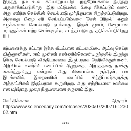
இருந்து நம் உடல் காப்பாற்றப்பட்டு புற்றுநோய்களில் இருந்து
பாதுகாக்கப்படுகிறது. இது மட்டுமல்ல, பிழை நீக்கப்படும் வரை,
அது சார்ந்த செல்லின் செயல்பாடு முற்றிலுமாக நிறுத்தப்படுகிறது.
அதாவது பிழை சரி செய்யப்படும்வரை 'செல் பிரிதல்' எனும்
வழக்கமான செயல்பாடு நடக்காது. இதன் மூலம், பிழையான
மரபணுக்கள் மற்ற செல்களுக்கு கடத்தப்படுவது தடுக்கப்படுகிறது
!!!!!
கற்பனைக்கு எட்டாத இந்த வியப்பான கட்டமைப்பை ஆய்வு செய்த
விஞ்ஞானிகள், நாம் முன்னர் எண்ணிக்கொண்டிருந்ததில் இருந்து
இந்த செயல்பாடு வித்தியாசமாக இருப்பதாக தெரிவித்துள்ளனர்.
அறிவியல் வளர்ச்சி படைப்பின் ஆழத்தை, அற்புதத்தை நமக்கு
உணர்த்துகிறது என்றால் அது மிகையல்ல. குர்ஆன், பல
இடங்களில், இறைவனின் படைப்பில் சிந்திப்பவர்களுக்கு
அத்தாட்சிகள் இருப்பதாக கூறுகிறது. அது சத்தியமான உண்மை
என மற்றோரு முறை நிரூபணமான தருணம் இது.
செய்திக்கான ஆதாரம்:
https://www.sciencedaily.com/releases/2020/07/2007161230
02.htm
****