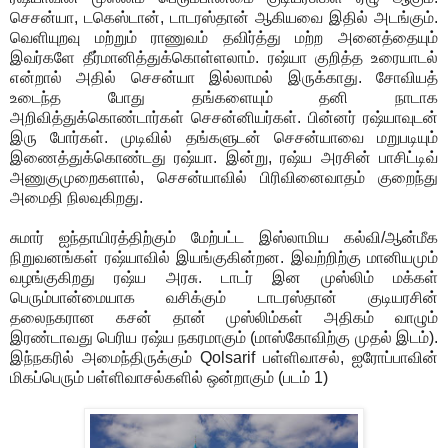
செசன்யா, டகெஸ்டான், டாடரஸ்தான் ஆகியவை இதில் அடங்கும்.
வெளியுறவு மற்றும் ராணுவம் தவிர்த்து மற்ற அனைத்தையும்
இவர்களே தீர்மானித்துக்கொள்ளலாம். ரஷ்யா குறித்த உரையாடல்
என்றால் அதில் செசன்யா இல்லாமல் இருக்காது. சோவியத்
உடைந்த போது தங்களையும் தனி நாடாக
அறிவித்துக்கொண்டார்கள் செசன்னியர்கள். பின்னர் ரஷ்யாவுடன்
இரு போர்கள். முடிவில் தங்களுடன் செசன்யாவை மறுபடியும்
இணைத்துக்கொண்டது ரஷ்யா. இன்று, ரஷ்ய அரசின் பாசிட்டிவ்
அணுகுமுறைகளால், செசன்யாவில் பிரிவினைவாதம் குறைந்து
அமைதி நிலவுகிறது.
சுமார் ஐந்தாயிரத்திற்கும் மேற்பட்ட இஸ்லாமிய கல்வி/ஆன்மீக
நிறுவனங்கள் ரஷ்யாவில் இயங்குகின்றன. இவற்றிற்கு மானியமும்
வழங்குகிறது ரஷ்ய அரசு. டாடர் இன முஸ்லிம் மக்கள்
பெரும்பான்மையாக வசிக்கும் டாடரஸ்தான் குடியரசின்
தலைநகரான கசன் தான் முஸ்லிம்கள் அதிகம் வாழும்
இரண்டாவது பெரிய ரஷ்ய நகரமாகும் (மாஸ்கோவிற்கு முதல் இடம்).
இந்நகரில் அமைந்திருக்கும் Qolsarif பள்ளிவாசல், ஐரோப்பாவின்
மிகப்பெரும் பள்ளிவாசல்களில் ஒன்றாகும் (படம் 1)