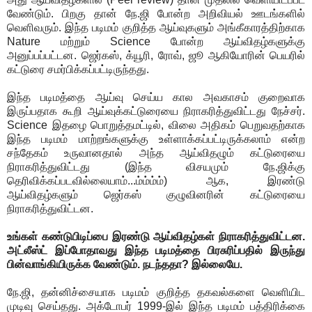
வேண்டும். பிறகு தான் நே.ஜி போன்ற அறிவியல் ஊடங்களில்
வெளிவரும். இந்த படிமம் குறித்த ஆய்வுகளும் அங்கீகாரத்திற்காக
Nature மற்றும் Science போன்ற ஆய்விதழ்களுக்கு
அனுப்பப்பட்டன. ஜெர்கஸ், க்யூரி, ரோவ், ஜூ ஆகியோரின் பெயரில்
கட்டுரை சமர்பிக்கப்பட்டிருந்தது.
இந்த படிமத்தை ஆய்வு செய்ய கால அவகாசம் குறைவாக
இருப்பதாக கூறி ஆய்வுக்கட்டுரையை நிராகரித்துவிட்டது நேச்சர்.
Science இதழை பொறுத்தமட்டில், விலை அதிகம் பெறுவதற்காக
இந்த படிமம் மாற்றங்களுக்கு உள்ளாக்கப்பட்டிருக்கலாம் என்ற
சந்தேகம் உருவானதால் அந்த ஆய்விதழும் கட்டுரையை
நிராகரித்துவிட்டது (இந்த விசயமும் நே.ஜிக்கு
தெரிவிக்கப்படவில்லையாம்...ம்ம்ம்ம்) ஆக, இரண்டு
ஆய்விதழ்களும் ஜெர்கஸ் குழுவினரின் கட்டுரையை
நிராகரித்துவிட்டன.
உங்கள் கண்டுபிடிப்பை இரண்டு ஆய்விதழ்கள் நிராகரித்துவிட்டன.
அட்லீஸ்ட் இப்போதாவது இந்த படிமத்தை பிரசுரிப்பதில் இருந்து
பின்வாங்கியிருக்க வேண்டும். நடந்ததா? இல்லையே.
நே.ஜி, தன்னிச்சையாக படிமம் குறித்த தகவல்களை வெளியிட
முடிவு செய்தது. அக்டோபர் 1999-இல் இந்த படிமம் பத்திரிக்கை