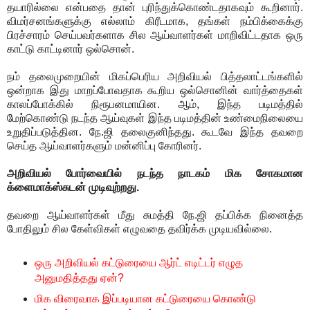
தயாரில்லை என்பதை தான் புரிந்துக்கொண்டதாகவும் கூறினார்.
விமர்சனங்களுக்கு எல்லாம் கிரீடமாக, தங்கள் நம்பிக்கைக்கு
பிரச்சாரம் செய்பவர்களாக சில ஆய்வாளர்கள் மாறிவிட்டதாக ஒரு
காட்டு காட்டினார் ஒல்சொன்.
நம் தலைமுறையின் மிகப்பெரிய அறிவியல் பித்தலாட்டங்களில்
ஒன்றாக இது மாறப்போவதாக கூறிய ஒல்சொனின் வார்த்தைகள்
காலப்போக்கில் நிரூபனமாயின. ஆம், இந்த படிமத்தில்
மேற்கொண்டு நடந்த ஆய்வுகள் இந்த படிமத்தின் உண்மைநிலையை
உறுதிப்படுத்தின. நே.ஜி தலைகுனிந்தது. கூடவே இந்த தவறை
செய்த ஆய்வாளர்களும் மன்னிப்பு கோரினர்.
அறிவியல் போர்வையில் நடந்த நாடகம் மிக சோகமான
க்ளைமாக்ஸ்சுடன் முடிவுற்றது.
தவறை ஆய்வாளர்கள் மீது சுமத்தி நே.ஜி தப்பிக்க நினைத்த
போதிலும் சில கேள்விகள் எழுவதை தவிர்க்க முடியவில்லை.
ஒரு அறிவியல் கட்டுரையை ஆர்ட் எடிட்டர் எழுத
அனுமதித்தது ஏன்?
மிக விரைவாக இப்படியான கட்டுரையை கொண்டு