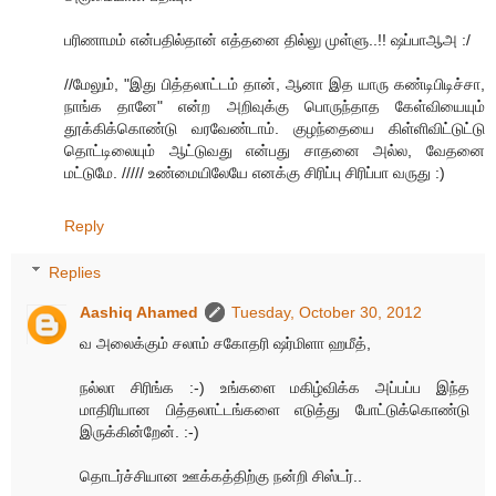
பரிணாமம் என்பதில்தான் எத்தனை தில்லு முள்ளு..!! ஷப்பாஆஅ :/
//மேலும், "இது பித்தலாட்டம் தான், ஆனா இத யாரு கண்டிபிடிச்சா,
நாங்க தானே" என்ற அறிவுக்கு பொருந்தாத கேள்வியையும்
தூக்கிக்கொண்டு வரவேண்டாம். குழந்தையை கிள்ளிவிட்டுட்டு
தொட்டிலையும் ஆட்டுவது என்பது சாதனை அல்ல, வேதனை
மட்டுமே. ///// உண்மையிலேயே எனக்கு சிரிப்பு சிரிப்பா வருது :)
Reply
Replies
Aashiq Ahamed
Tuesday, October 30, 2012
வ அலைக்கும் சலாம் சகோதரி ஷர்மிளா ஹமீத்,
நல்லா சிரிங்க :-) உங்களை மகிழ்விக்க அப்பப்ப இந்த
மாதிரியான பித்தலாட்டங்களை எடுத்து போட்டுக்கொண்டு
இருக்கின்றேன். :-)
தொடர்ச்சியான ஊக்கத்திற்கு நன்றி சிஸ்டர்..