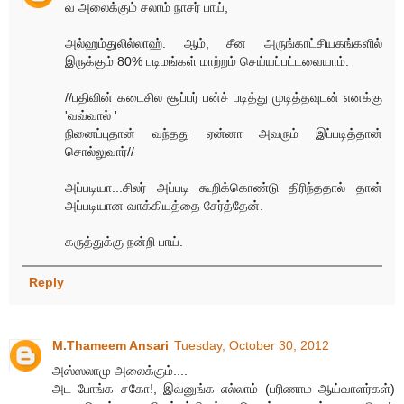
வ அலைக்கும் சலாம் நாசர் பாய்,
அல்ஹம்துலில்லாஹ். ஆம், சீன அருங்காட்சியகங்களில்
இருக்கும் 80% படிமங்கள் மாற்றம் செய்யப்பட்டவையாம்.
//பதிவின் கடைசில சூப்பர் பன்ச் படித்து முடித்தவுடன் எனக்கு
'வவ்வால் '
நினைப்புதான் வந்தது ஏன்னா அவரும் இப்படித்தான்
சொல்லுவார்//
அப்படியா...சிலர் அப்படி கூறிக்கொண்டு திரிந்ததால் தான்
அப்படியான வாக்கியத்தை சேர்த்தேன்.
கருத்துக்கு நன்றி பாய்.
Reply
M.Thameem Ansari
Tuesday, October 30, 2012
அஸ்ஸலாமு அலைக்கும்....
அட போங்க சகோ!, இவனுங்க எல்லாம் (பரிணாம ஆய்வாளர்கள்)