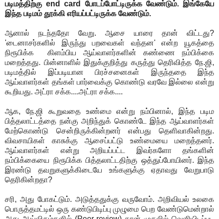
படிமத்திற்கு end card போடப்போட்டிருக்க வேண்டும். இங்கேயே
இந்த படிமம் தூக்கி எரியப்பட்டிருக்க வேண்டும்.
ஆனால் நடந்ததோ வேறு. ஆசை யாரை தான் விட்டது?
'டைனாசர்களில் இருந்து பறவைகள் வந்தன' என்ற யூகத்தை
நிரூபிக்க கிளம்பிய ஆய்வாளர்களின் கண்ணை நம்பிக்கை
மறைத்தது. பின்னாளில் இதுக்குறித்து கருத்து தெரிவித்த நே.ஜி,
படிமத்தில் இப்படியான பிரச்சனைகள் இருந்ததை இந்த
ஆய்வாளர்கள் தங்கள் பார்வைக்கு கொண்டு வரவே இல்லை என்று
கூறியது. அட்ரா சக்க....அட்ரா சக்க....
ஆக, நே.ஜி கூறுவதை உண்மை என்று நம்பினால், இந்த படிம
பித்தலாட்டத்தை நன்கு அறிந்துக் கொண்டே இந்த ஆய்வாளர்கள்
மேற்கொண்டு சென்றிருக்கின்றனர் என்பது தெளிவாகின்றது.
விவசாயிகள் காசுக்கு ஆசைப்பட்டு உண்மையை மறைத்தனர்.
ஆய்வாளர்கள் என்று அறியப்பட்ட இவர்களோ தங்களின்
நம்பிக்கையை நிரூபிக்க பித்தலாட்டதிற்கு ஒத்துப்போயினர். இந்த
இரண்டு தவறுகளுக்கிடையே உங்களுக்கு ஏதாவது வேறுபாடு
தெரிகின்றதா?
சரி, அது போகட்டும். அடுத்ததுக்கு வருவோம். அறிவியல் உலகை
பொருத்தமட்டில் ஒரு கண்டுபிடிப்பு முழுமை பெற வேண்டுமென்றால்
அது ஆய்விதழ்களில் (Peer review) தான் முதலில் வெளியிடப்பட