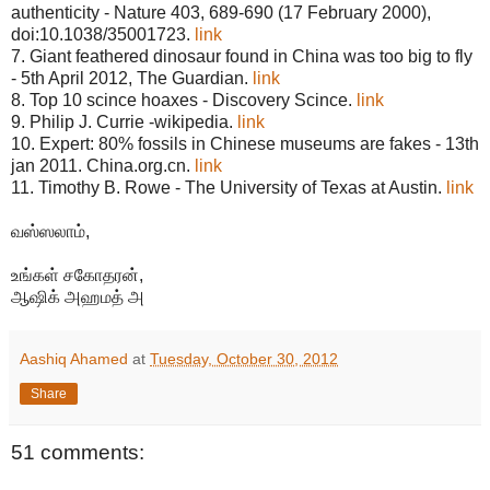
authenticity - Nature 403, 689-690 (17 February 2000),
doi:10.1038/35001723.
link
7. Giant feathered dinosaur found in China was too big to fly
- 5th April 2012, The Guardian.
link
8. Top 10 scince hoaxes - Discovery Scince.
link
9. Philip J. Currie -wikipedia.
link
10. Expert: 80% fossils in Chinese museums are fakes - 13th
jan 2011. China.org.cn.
link
11. Timothy B. Rowe - The University of Texas at Austin.
link
வஸ்ஸலாம்,
உங்கள் சகோதரன்,
ஆஷிக் அஹமத் அ
Aashiq Ahamed
at
Tuesday, October 30, 2012
Share
51 comments: