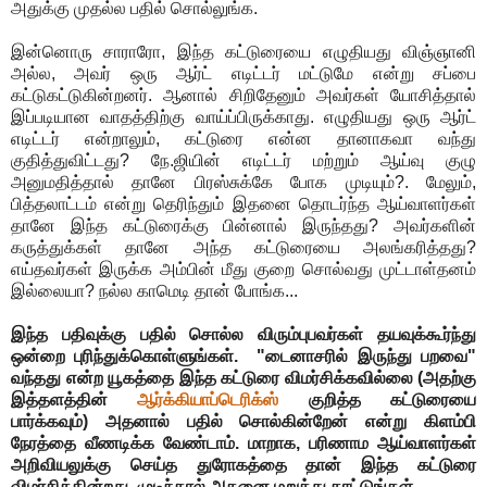
அதுக்கு முதல்ல பதில் சொல்லுங்க.
இன்னொரு சாராரோ, இந்த கட்டுரையை எழுதியது விஞ்ஞானி
அல்ல, அவர் ஒரு ஆர்ட் எடிட்டர் மட்டுமே என்று சப்பை
கட்டுகட்டுகின்றனர். ஆனால் சிறிதேனும் அவர்கள் யோசித்தால்
இப்படியான வாதத்திற்கு வாய்ப்பிருக்காது. எழுதியது ஒரு ஆர்ட்
எடிட்டர் என்றாலும், கட்டுரை என்ன தானாகவா வந்து
குதித்துவிட்டது? நே.ஜியின் எடிட்டர் மற்றும் ஆய்வு குழு
அனுமதித்தால் தானே பிரஸ்சுக்கே போக முடியும்?. மேலும்,
பித்தலாட்டம் என்று தெரிந்தும் இதனை தொடர்ந்த ஆய்வாளர்கள்
தானே இந்த கட்டுரைக்கு பின்னால் இருந்தது? அவர்களின்
கருத்துக்கள் தானே அந்த கட்டுரையை அலங்கரித்தது?
எய்தவர்கள் இருக்க அம்பின் மீது குறை சொல்வது முட்டாள்தனம்
இல்லையா? நல்ல காமெடி தான் போங்க...
இந்த பதிவுக்கு பதில் சொல்ல விரும்புபவர்கள் தயவுக்கூர்ந்து
ஒன்றை புரிந்துக்கொள்ளுங்கள். "டைனாசரில் இருந்து பறவை"
வந்தது என்ற யூகத்தை இந்த கட்டுரை விமர்சிக்கவில்லை (அதற்கு
இத்தளத்தின்
ஆர்க்கியாப்டெரிக்ஸ்
குறித்த கட்டுரையை
பார்க்கவும்) அதனால் பதில் சொல்கின்றேன் என்று கிளம்பி
நேரத்தை வீணடிக்க வேண்டாம். மாறாக, பரிணாம ஆய்வாளர்கள்
அறிவியலுக்கு செய்த துரோகத்தை தான் இந்த கட்டுரை
விமர்சிக்கின்றது. முடிந்தால் அதனை மறுத்து காட்டுங்கள்.