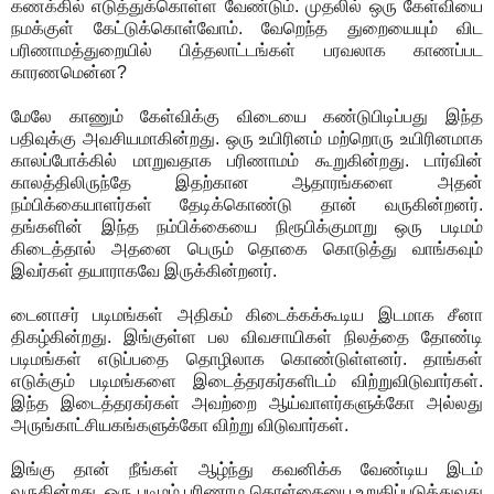
கணக்கில் எடுத்துக்கொள்ள வேண்டும். முதலில் ஒரு கேள்வியை
நமக்குள் கேட்டுக்கொள்வோம். வேறெந்த துறையையும் விட
பரிணாமத்துறையில் பித்தலாட்டங்கள் பரவலாக காணப்பட
காரணமென்ன?
மேலே காணும் கேள்விக்கு விடையை கண்டுபிடிப்பது இந்த
பதிவுக்கு அவசியமாகின்றது. ஒரு உயிரினம் மற்றொரு உயிரினமாக
காலப்போக்கில் மாறுவதாக பரிணாமம் கூறுகின்றது. டார்வின்
காலத்திலிருந்தே இதற்கான ஆதாரங்களை அதன்
நம்பிக்கையாளர்கள் தேடிக்கொண்டு தான் வருகின்றனர்.
தங்களின் இந்த நம்பிக்கையை நிரூபிக்குமாறு ஒரு படிமம்
கிடைத்தால் அதனை பெரும் தொகை கொடுத்து வாங்கவும்
இவர்கள் தயாராகவே இருக்கின்றனர்.
டைனாசர் படிமங்கள் அதிகம் கிடைக்கக்கூடிய இடமாக சீனா
திகழ்கின்றது. இங்குள்ள பல விவசாயிகள் நிலத்தை தோண்டி
படிமங்கள் எடுப்பதை தொழிலாக கொண்டுள்ளனர். தாங்கள்
எடுக்கும் படிமங்களை இடைத்தரகர்களிடம் விற்றுவிடுவார்கள்.
இந்த இடைத்தரகர்கள் அவற்றை ஆய்வாளர்களுக்கோ அல்லது
அருங்காட்சியகங்களுக்கோ விற்று விடுவார்கள்.
இங்கு தான் நீங்கள் ஆழ்ந்து கவனிக்க வேண்டிய இடம்
வருகின்றது. ஒரு படிமம் பரிணாம கொள்கையை உறுதிப்படுத்துவது