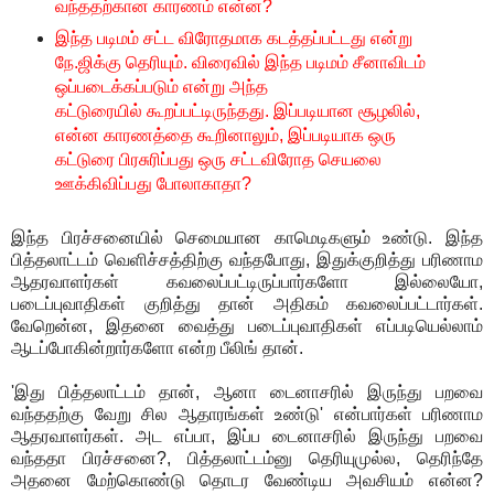
வந்ததற்கான காரணம் என்ன?
இந்த படிமம் சட்ட விரோதமாக கடத்தப்பட்டது என்று
நே.ஜிக்கு தெரியும். விரைவில் இந்த படிமம் சீனாவிடம்
ஒப்படைக்கப்படும் என்று அந்த
கட்டுரையில் கூறப்பட்டிருந்தது. இப்படியான சூழலில்,
என்ன காரணத்தை கூறினாலும், இப்படியாக ஒரு
கட்டுரை பிரசுரிப்பது ஒரு சட்டவிரோத செயலை
ஊக்கிவிப்பது போலாகாதா?
இந்த பிரச்சனையில் செமையான காமெடிகளும் உண்டு. இந்த
பித்தலாட்டம் வெளிச்சத்திற்கு வந்தபோது, இதுக்குறித்து பரிணாம
ஆதரவாளர்கள் கவலைப்பட்டிருப்பார்களோ இல்லையோ,
படைப்புவாதிகள் குறித்து தான் அதிகம் கவலைப்பட்டார்கள்.
வேறென்ன, இதனை வைத்து படைப்புவாதிகள் எப்படியெல்லாம்
ஆடப்போகின்றார்களோ என்ற பீலிங் தான்.
'இது பித்தலாட்டம் தான், ஆனா டைனாசரில் இருந்து பறவை
வந்ததற்கு வேறு சில ஆதாரங்கள் உண்டு' என்பார்கள் பரிணாம
ஆதரவாளர்கள். அட எப்பா, இப்ப டைனாசரில் இருந்து பறவை
வந்ததா பிரச்சனை?, பித்தலாட்டம்னு தெரியுமுல்ல, தெரிந்தே
அதனை மேற்கொண்டு தொடர வேண்டிய அவசியம் என்ன?