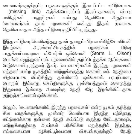
டைனாசர்களுக்கும், பறவைகளுக்கும் இடைப்பட்ட உயிரினமாக
(missing link) ஆர்க்கியோராப்டர் இருப்பதாகவும், எப்படி
மனிதர்கள் பாலூட்டிகள் என்பது தெளிவோ அதுபோல
'டைனாசர்கள் தான் பறவைகள்' என்பது இதன் மூலமாக
தெளிவாவதாக அந்த கட்டுரை குறிப்பிட்டிருந்தது.
இந்த கட்டுரை வெளிவந்தது தான் தாமதம். பிரபல ஸ்மித்சோனியன்
இயற்கை அருங்காட்சியகத்தின் பறவைகள் பிரிவு
பாதுக்காப்பாளரான ஸ்டோர்ஸ் ஒல்சொன் (Storrs L. Olson)
பொங்கி எழுந்துவிட்டார். பறவைகளில் குறிப்பிடத்தக்க ஆய்வுகளை
மேற்கொண்டிருந்தவர் இவர். 'டைனாசர்களில் இருந்து பறவைகள்
வந்தன' என்ற யூகத்தில் மாற்றுக்கருத்து கொண்டவர். நே.ஜியை
கடுமையாக விமர்சித்து தள்ளினார் ஒல்சொன். பரபரப்பான,
பொருள் இல்லாத செய்திகளுக்கு முக்கியத்துவம் கொடுத்து
இதுவரை இல்லாத அளவுக்கு நே.ஜி கீழே இறங்கிவிட்டதாக
குற்றஞ்சாட்டினார் ஒல்சொன்.
மேலும், 'டைனாசர்களில் இருந்து பறவைகள்' என்ற யூகம் குறித்து
சில மாதங்களுக்கு முன்னர் வெளியாக இருந்த மற்றொரு
கட்டுரைக்காக தன்னை நே.ஜி கூப்பிட்டு கருத்து கேட்டதாகவும்,
மாற்றுக்கருத்தை அவர்கள் பரிசீலிக்க மறுத்ததில் இருந்து,
எவ்வகையான ஆக்கப்பூர்வமான விசயங்களுக்கும் நே.ஜி