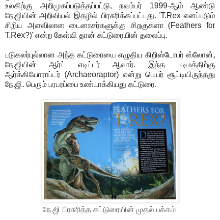
உலகிற்கு அறிமுகப்படுத்தப்பட்டு, நவம்பர் 1999-ஆம் ஆண்டு
நே.ஜியின் அறிவியல் இதழில் பிரசுரிக்கப்பட்டது. 'T.Rex எனப்படும்
சிறிய அளவிலான டைனாசர்களுக்கு சிறகுகளா (Feathers for
T.Rex?)' என்ற கேள்வி தான் கட்டுரையின் தலைப்பு.
படுகலர்புல்லான அந்த கட்டுரையை எழுதிய கிறிஸ்டோபர் ஸ்லோன்,
நே.ஜியின் ஆர்ட் எடிட்டர் ஆவார். இந்த படிமத்திற்கு
ஆர்க்கியோராப்டர் (Archaeoraptor) என்று பெயர் சூட்டியிருந்தது
நே.ஜி. பெரும் பரபரப்பை உண்டாக்கியது கட்டுரை.
நே.ஜி பிரசுரித்த கட்டுரையின் முதல் பக்கம்