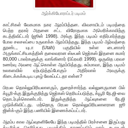
ஆர்க்கியோராப்டர் படிமம்
காட்சிகள் வேகமாக நகர ஆரம்பித்தன. விவசாயிடம் படிமத்தை
பெற்ற தரகர் அதனை சட்ட விரோதமாக அமெரிக்காவிற்கு
கடத்திவிட்டார் (ஜூன் 1998). அங்கு இந்த படிமம் எதிர்பார்த்தது
போல சலசலப்பை உருவாக்க ஆரம்பித்தது. இந்த படிமம் ஆர்வத்தை
தூண்ட, யுடா (Utah) பகுதியில் உள்ள டைனாசர்
அருங்காட்சியகத்தின் தலைவரான ஸ்டீபன் ஜெர்கஸ் இதனை சுமார்
80,000 டாலர்களுக்கு வாங்கினார் (பிப்ரவரி 1999). ஒருவித பரவச
உணர்வு அவரை ஆட்கொள்ள ஆரம்பித்தது. சும்மாவா, இந்த படிமம்
உலகளவில் ஏற்படுத்தப்போகும் அதிர்வால் அவருக்கு
கிடைக்கக்கூடிய புகழ் லேசுப்பட்டதா என்ன?
பிரபல தொல்லுயிரியலாளரும், துறைச்சார்ந்த வல்லுனருமான பில்
க்யூரி-க்கு இதுக்குறித்து ஜெர்கஸ் தெரியப்படுத்த, க்யூரி நே.ஜி-வை
தொடர்புக்கொண்டார். இதுக்குறித்த ஆய்வுகளை நே.ஜி
முடுக்கிவிட்டது. மற்றொரு பிரபல தொல்லுயிரியலாளரான ஜூ
ஜின்க்-கும் இந்த பணியில் இணைக்கப்பட்டார்.
ஆரம்ப கால ஆய்வுகளிலேயே இந்த படிமத்தில் பிரச்சனை இருப்பது
க்யூரிக்கு தெரிந்தது. படிமத்தில் காணப்படும் வால், உடலுடன்