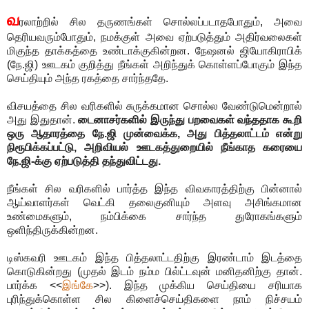
வ
ரலாற்றில் சில தருணங்கள் சொல்லப்படாதபோதும், அவை
தெரியவரும்போதும், நமக்குள் அவை ஏற்படுத்தும் அதிர்வலைகள்
மிகுந்த தாக்கத்தை உண்டாக்குகின்றன. நேஷனல் ஜியோகிராபிக்
(நே.ஜி) ஊடகம் குறித்து நீங்கள் அறிந்துக் கொள்ளப்போகும் இந்த
செய்தியும் அந்த ரகத்தை சார்ந்ததே.
விசயத்தை சில வரிகளில் சுருக்கமான சொல்ல வேண்டுமென்றால்
அது இதுதான்.
டைனாசர்களில் இருந்து பறவைகள் வந்ததாக கூறி
ஒரு ஆதாரத்தை நே.ஜி முன்வைக்க, அது பித்தலாட்டம் என்று
நிரூபிக்கப்பட்டு, அறிவியல் ஊடகத்துறையில் நீங்காத கரையை
நே.ஜி-க்கு ஏற்படுத்தி தந்துவிட்டது.
நீங்கள் சில வரிகளில் பார்த்த இந்த விவகாரத்திற்கு பின்னால்
ஆய்வாளர்கள் வெட்கி தலைகுனியும் அளவு அசிங்கமான
உண்மைகளும், நம்பிக்கை சார்ந்த துரோகங்களும்
ஒளிந்திருக்கின்றன.
டிஸ்கவரி ஊடகம் இந்த பித்தலாட்டதிற்கு இரண்டாம் இடத்தை
கொடுகின்றது (முதல் இடம் நம்ம பில்ட்டவுன் மனிதனிற்கு தான்.
பார்க்க <<
இங்கே
>>). இந்த முக்கிய செய்தியை சரியாக
புரிந்துக்கொள்ள சில கிளைச்செய்திகளை நாம் நிச்சயம்