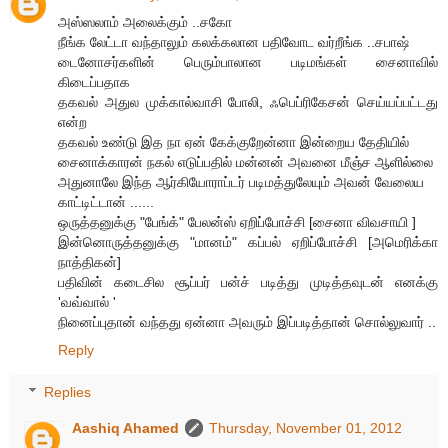
அஸ்ஸலாம் அலைக்கும் ..சகோ
நீங்க லேட்டா வந்தாலும் கலக்கலான பதிவோட வர்றீங்க ..சபாஷ்
டைனோசர்களின் பெரும்பாலான படிமங்கள் சைனாவில்
கிடைப்பதாக
தகவல் அதுல முக்கால்வாசி போலி, ஃபெப்ரிகேசன் செய்யப்பட்டது
என்ற
தகவல் உண்டு இத நா ஏன் கேக்குறேன்னா இன்றைய தேதியில்
சைனாக்காரன் நகல் எடுப்பதில் மன்னன் அவனை மீஞ்ச ஆளில்லை
அதுனாலே இந்த ஆர்கியோராப்டர் படிமத்துலேயும் அவன் வேலைய
காட்டிட்டான் ......
ஒருத்தனுக்கு "பேங்க்" பேலன்ஸ் ஏறிப்போச்சி [சைனா விவசாயி ]
இன்னொருத்தனுக்கு "மானம்" கப்பல் ஏறிப்போச்சி [அமெரிக்கா
நாத்திகன்]
பதிவின் கடைசில சூப்பர் பன்ச் படித்து முடித்தவுடன் எனக்கு
'வவ்வால் '
நினைப்புதான் வந்தது ஏன்னா அவரும் இப்படித்தான் சொல்லுவார் ..
Reply
Replies
Aashiq Ahamed
Thursday, November 01, 2012