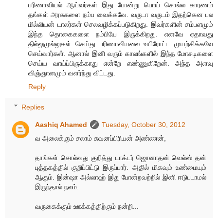
பரிணாவியல் ஆய்வர்கள் இது போன்று பொய் சொல்ல காரணம்
தங்கள் அரசுகளை நம்ப வைக்கவே. வருடா வருடம் இதற்கென பல
மில்லியன் டாலர்கள் செலவழிக்கப்படுகிறது. இவர்களின் சம்பளமும்
இந்த தொகைகளை நம்பியே இருக்கிறது. எனவே ஏதாவது
தில்லுமுல்லுகள் செய்து பரிணாவியலை உயிரோட்ட முயற்சிக்கவே
செய்வார்கள். ஆனால் இனி வரும் காலங்களில் இந்த மோசடிகளை
செய்ய வாய்ப்பிருக்காது என்றே எண்ணுகிறேன். அந்த அளவு
விஞ்ஞானமும் வளர்ந்து விட்டது.
Reply
Replies
Aashiq Ahamed
Tuesday, October 30, 2012
வ அலைக்கும் சலாம் சுவனப்பிரியன் அண்ணன்,
தாங்கள் சொல்வது குறித்து டாக்டர் ஜொனாதன் வெல்ஸ் தன்
புத்தகத்தில் குறிப்பிட்டு இருப்பார். அதில் மிகவும் உண்மையும்
ஆகும். இன்ஷா அல்லாஹ் இது போன்றவற்றில் இனி ஈடுபடாமல்
இருந்தால் நலம்.
வருகைக்கும் ஊக்கத்திற்கும் நன்றி...